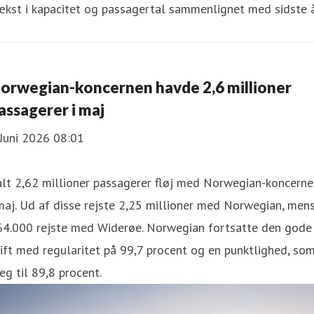
kst i kapacitet og passagertal sammenlignet med sidste å
orwegian-koncernen havde 2,6 millioner
assagerer i maj
Juni 2026 08:01
alt 2,62 millioner passagerer fløj med Norwegian-koncern
maj. Ud af disse rejste 2,25 millioner med Norwegian, men
64.000 rejste med Widerøe. Norwegian fortsatte den gode
ift med regularitet på 99,7 procent og en punktlighed, so
eg til 89,8 procent.