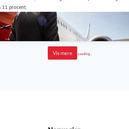
 11 procent.
Vis mere
Loading...