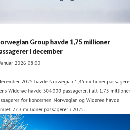
orwegian Group havde 1,75 millioner
assagerer i december
 Januar 2026 08:00
 december 2025 havde Norwegian 1,45 millioner passagerer
ns Widerøe havde 304.000 passagerer, i alt 1,75 millione
assagerer for koncernen. Norwegian og Widerøe havde
mlet 27,3 millioner passagerer i 2025.