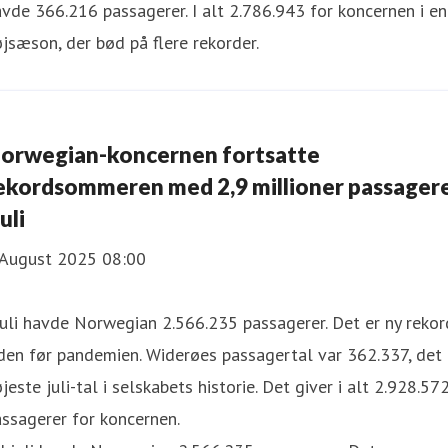
vde 366.216 passagerer. I alt 2.786.943 for koncernen i en
jsæson, der bød på flere rekorder.
orwegian-koncernen fortsatte
ekordsommeren med 2,9 millioner passager
juli
 August 2025 08:00
juli havde Norwegian 2.566.235 passagerer. Det er ny rekor
den før pandemien. Widerøes passagertal var 362.337, det
jeste juli-tal i selskabets historie. Det giver i alt 2.928.57
ssagerer for koncernen.