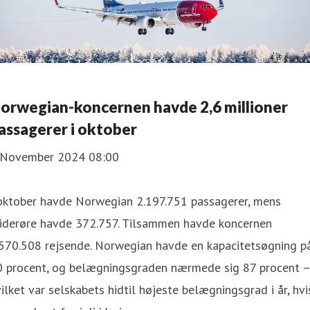
orwegian-koncernen havde 2,6 millioner
assagerer i oktober
 November 2024 08:00
 oktober havde Norwegian 2.197.751 passagerer, mens
iderøre havde 372.757. Tilsammen havde koncernen
.570.508 rejsende. Norwegian havde en kapacitetsøgning p
0 procent, og belægningsgraden nærmede sig 87 procent –
ilket var selskabets hidtil højeste belægningsgrad i år, hvi