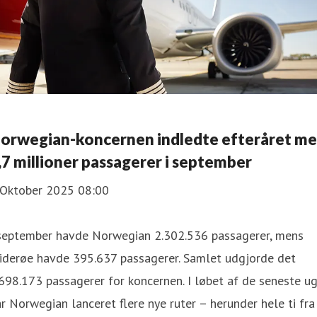
orwegian-koncernen indledte efteråret m
,7 millioner passagerer i september
 Oktober 2025 08:00
 september havde Norwegian 2.302.536 passagerer, mens
iderøe havde 395.637 passagerer. Samlet udgjorde det
698.173 passagerer for koncernen. I løbet af de seneste u
r Norwegian lanceret flere nye ruter – herunder hele ti fra