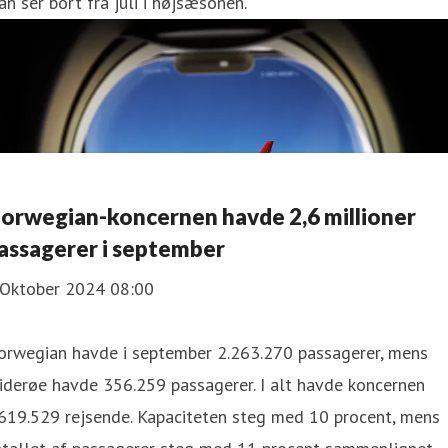
n ser bort fra juli i højsæsonen.
orwegian-koncernen havde 2,6 millioner
assagerer i september
 Oktober 2024 08:00
orwegian havde i september 2.263.270 passagerer, mens
iderøe havde 356.259 passagerer. I alt havde koncernen
619.529 rejsende. Kapaciteten steg med 10 procent, mens