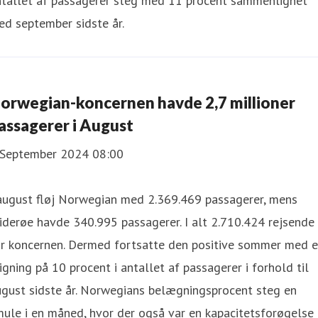
ntallet af passagerer steg med 11 procent sammenlignet
d september sidste år.
orwegian-koncernen havde 2,7 millioner
assagerer i August
 September 2024 08:00
 august fløj Norwegian med 2.369.469 passagerer, mens
derøe havde 340.995 passagerer. I alt 2.710.424 rejsende
or koncernen. Dermed fortsatte den positive sommer med 
igning på 10 procent i antallet af passagerer i forhold til
ugust sidste år. Norwegians belægningsprocent steg en
ule i en måned, hvor der også var en kapacitetsforøgelse