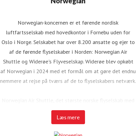
Norwegian
Norwegian-koncernen er et førende nordisk
luftfartsselskab med hovedkontor i Fornebu uden for
Oslo i Norge. Selskabet har over 8.200 ansatte og ejer to
af de førende flyselskaber i Norden: Norwegian Air
Shuttle og Widerøe's Flyveselskap. Widerøe blev opkøbt
af Norwegian i 2024 med et formål om at gøre det endnu
nemmere at rejse på tværs af de to flyselskabers netværk.
Norwegian Air Shuttle, det største norske flyselskab med
omkring 4.700 ansatte, tilbyder et omfattende
Læs mere
rutenetværk, der forbinder de nordiske lande med et bredt
udvalg af europæiske destinationer. I 2024 transporterede