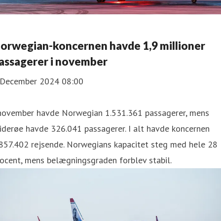
orwegian-koncernen havde 1,9 millioner
assagerer i november
 December 2024 08:00
 november havde Norwegian 1.531.361 passagerer, mens
iderøe havde 326.041 passagerer. I alt havde koncernen
.857.402 rejsende. Norwegians kapacitet steg med hele 28
ocent, mens belægningsgraden forblev stabil.