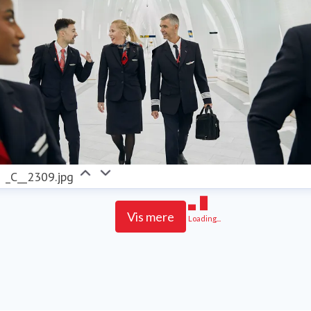
_C__2309.jpg
Vis mere
Loading...