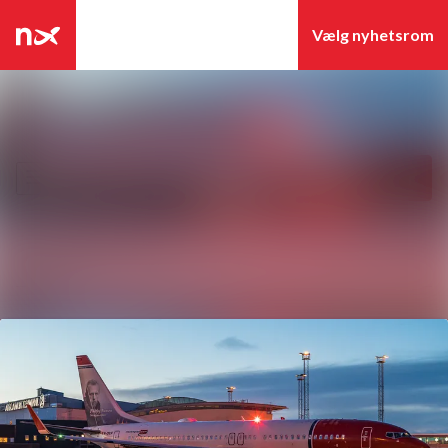
Seneste nyheder
Nyhedsarkiv
Søg i nyhedsrummet
Følg
Følger
Mediebank
Events
Kontakt