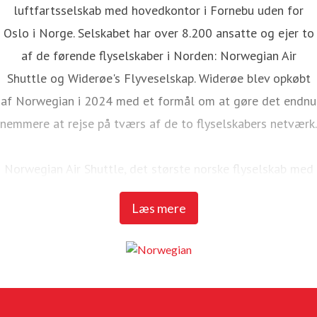
luftfartsselskab med hovedkontor i Fornebu uden for
Oslo i Norge. Selskabet har over 8.200 ansatte og ejer to
af de førende flyselskaber i Norden: Norwegian Air
Shuttle og Widerøe's Flyveselskap. Widerøe blev opkøbt
af Norwegian i 2024 med et formål om at gøre det endnu
nemmere at rejse på tværs af de to flyselskabers netværk.
Norwegian Air Shuttle, det største norske flyselskab med
omkring 4.700 ansatte, tilbyder et omfattende
Læs mere
rutenetværk, der forbinder de nordiske lande med et bredt
udvalg af europæiske destinationer. I 2024 transporterede
Norwegian over 22,6 millioner passagerer og havde en
flåde på 86 Boeing 737-800 og 737 MAX 8-fly.