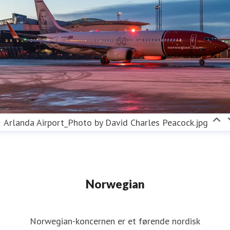
reducere CO2-udledningen fra sine aktiviteter
betydeligt. Blandt de mange initiativer, er det mest
bemærkelsesværdige, investeringen i produktion og
brug af fossilfrit flybrændstof (SAF). Norwegian
stræber efter at blive det bæredygtige valg for sine
passagerer og bidrager aktivt til omstillingen af
luftfartsindustrien.
Arlanda Airport_Photo by David Charles Peacock.jpg
Følg Norwegian på
Facebook
,
Twitter
,
Instagram
,
TikTok
,
LinkedIn
og
YouTube
.
Norwegian
Norwegian-koncernen er et førende nordisk