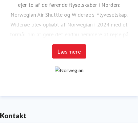
ejer to af de førende flyselskaber i Norden:
Norwegian Air Shuttle og Widerøe's Flyveselskap.
Widerøe blev opkøbt af Norwegian i 2024 med et
formål om at gøre det endnu nemmere at rejse på
tværs af de to flyselskabers netværk.
Læs mere
Norwegian Air Shuttle, det største norske flyselskab
med omkring 4.700 ansatte, tilbyder et omfattende
rutenetværk, der forbinder de nordiske lande med et
bredt udvalg af europæiske destinationer. I 2023
transporterede Norwegian over 20 millioner
passagerer og havde en flåde på 87 Boeing 737-800
Kontakt
og 737 MAX 8-fly.