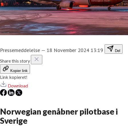
Pressemeddelelse
—
18 November 2024 13:19
Del
Share this story
Kopier link
Link kopieret!
Download
Norwegian genåbner pilotbase i
Sverige