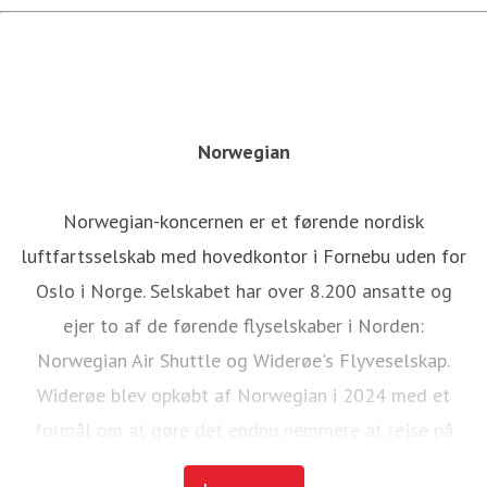
Norwegian
Norwegian-koncernen er et førende nordisk
luftfartsselskab med hovedkontor i Fornebu uden for
Oslo i Norge. Selskabet har over 8.200 ansatte og
ejer to af de førende flyselskaber i Norden:
Norwegian Air Shuttle og Widerøe's Flyveselskap.
Widerøe blev opkøbt af Norwegian i 2024 med et
formål om at gøre det endnu nemmere at rejse på
tværs af de to flyselskabers netværk.