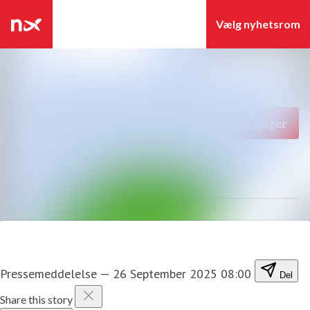
Seneste nyheder
Nyhedsarkiv
Søg i nyhedsrummet
Følg
Følger
Mediebank
Events
Kontakt
Pressemeddelelse
—
26 September 2025 08:00
Del
Share this story