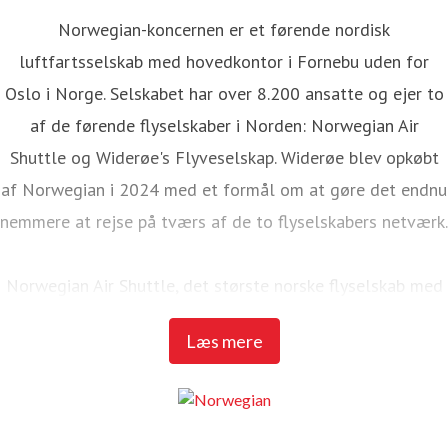
passagerer og bidrager aktivt til omstillingen af
Norwegian-koncernen er et førende nordisk
luftfartsindustrien.
luftfartsselskab med hovedkontor i Fornebu uden for
Oslo i Norge. Selskabet har over 8.200 ansatte og ejer to
Følg Norwegian på
Facebook
,
Twitter
,
Instagram
,
af de førende flyselskaber i Norden: Norwegian Air
TikTok
,
LinkedIn
og
YouTube
.
Shuttle og Widerøe's Flyveselskap. Widerøe blev opkøbt
af Norwegian i 2024 med et formål om at gøre det endnu
nemmere at rejse på tværs af de to flyselskabers netværk.
Norwegian Air Shuttle, det største norske flyselskab med
omkring 4.700 ansatte, tilbyder et omfattende
Læs mere
rutenetværk, der forbinder de nordiske lande med et bredt
udvalg af europæiske destinationer. I 2024 transporterede
Norwegian over 22,6 millioner passagerer og havde en
flåde på 86 Boeing 737-800 og 737 MAX 8-fly.