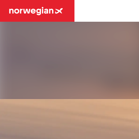
Seneste nyheder
Nyhedsarkiv
Mediebank
Events
Kontakt