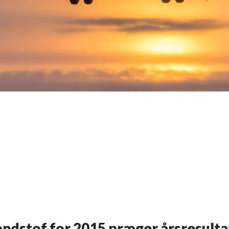
ændstof for 2015 præger årsresult