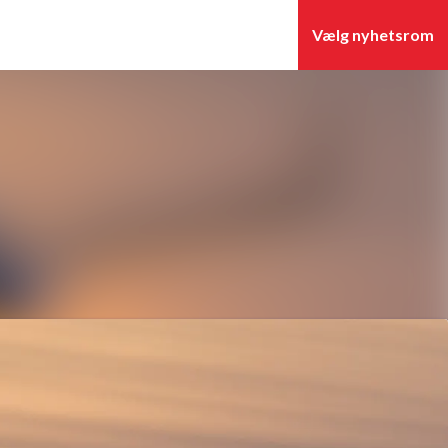
Søg i nyhedsrummet
Følg
Følger