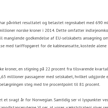
har påvirket resultatet og belastet regnskabet med 690 mil
millioner norske kroner i 2014. Dette omfatter indlejeomk
 til manglende godkendelse af EU-selskabets ansøgning om 
lse med tariffopgøret for de kabineansatte, kostede alene 
ke kroner, en stigning på 22 procent fra tilsvarende kvarta
øj 5,65 millioner passagerer med selskabet, hvilket udgjord
 belægningen steg med tre procentpoint til 81 procent.
et et svagt år for Norwegian. Samtidig ser vi lyspunkter v
langdistanceruterne. Vi ser, at vores vækststrategi giver r