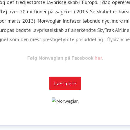
g det tredjestørste lavprisselskab i Europa. I dag opererer
løj over 20 millioner passagerer i 2013. Selskabet er bør
(per marts 2013). Norwegian indfaser løbende nye, mere mil
uropas bedste lavprisselskab af anerkendte SkyTrax Airline
egnet som den mest prestigefyldte prisuddeling i flybranc
Følg Norwegian på Facebook
her
.
Følg Norwegian på YouTube
her.
Læs mere