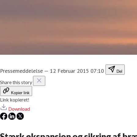
Pressemeddelelse
—
12 Februar 2015 07:10
Del
Share this story
Kopier link
Link kopieret!
Download
Stærk ekspansion og sikring af br