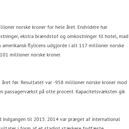
lioner norske kroner for hele året. Endvidere har
ostninger, ekstra brændstof og omkostninger til hotel, mad
amerikansk flylicens udgjorde i alt 117 millioner norske
101 millioner norske kroner.
l året før. Resultatet var -958 millioner norske kroner mod
e en passagervækst på otte procent. Kapacitetsvæksten gik
ed indgangen til 2015. 2014 var præget af international
esultater i form af et stadigt stærkere fodfæste