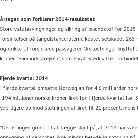
Årsager, som forklarer 2014-resultatet
Store valutasvingninger og sikring af brændstof for 2015 
forsinkelser på langdistanceruterne kostet selskabet 265 
og drikke til forsinkede passagerer. Omkostninger knyttet
kroner. ”Enmandsstrejken”, som Parat iværksatte i forbinde
Fjerde kvartal 2014
I fjerde kvartal omsatte Norwegian for 4,6 milliarder nors
-194 millioner norske kroner året før. I fjerde kvartal fl
yderligere op mod slutningen af året til 21 procent, mens
”Der er ingen grund til at lægge skjul på, at 2014 har vær
opbygning af selskabet, ikke mindst betydelig satsning på 