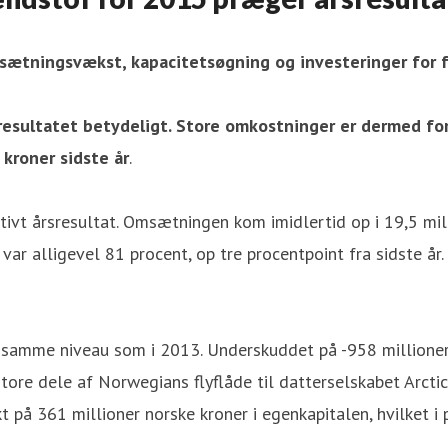
sætningsvækst, kapacitetsøgning og investeringer for f
rsresultatet betydeligt. Store omkostninger er dermed fo
 kroner sidste år
.
vt årsresultat. Omsætningen kom imidlertid op i 19,5 mill
r alligevel 81 procent, op tre procentpoint fra sidste år.
å samme niveau som i 2013. Underskuddet på -958 millioner 
ore dele af Norwegians flyflåde til datterselskabet Arctic 
t på 361 millioner norske kroner i egenkapitalen, hvilket i 