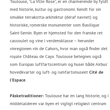
Toulouse, "La Ville Rose", er en charmerende by fyldt
med historie, kultur og gastronomi. Kendt for sin
smukke terrakotta-arkitektur (deraf navnet) og
historiske, romerske monumenter som Basilique
Saint-Sernin. Byen er hjemsted for den franske ret
cassoulet og vine i verdensklasse – herunder
vinregionen vin de Cahors
,
hvor man også finder det
royale Château de Cayx. Toulouse betegnes også
som Europas luftfartscentrum og huser både Airbus’
hovedkvarter og luft- og rumfartsmuseet
Cité de
l'Espace
.
Påsketraditioner:
Toulouse har en lang historie, og i
middelalderen var byen et vigtigt religiøst centrum