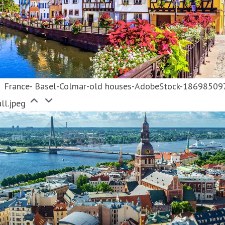
France- Basel-Colmar-old houses-AdobeStock-18698509
ll.jpeg