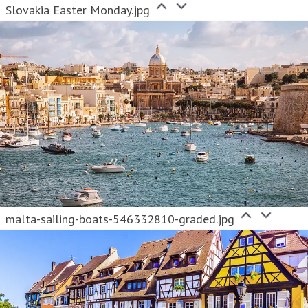
Slovakia Easter Monday.jpg
Følg Norwegian på
Facebook
,
Twitter
,
Instagram
,
TikTok
,
LinkedIn
og
YouTube
.
malta-sailing-boats-546332810-graded.jpg