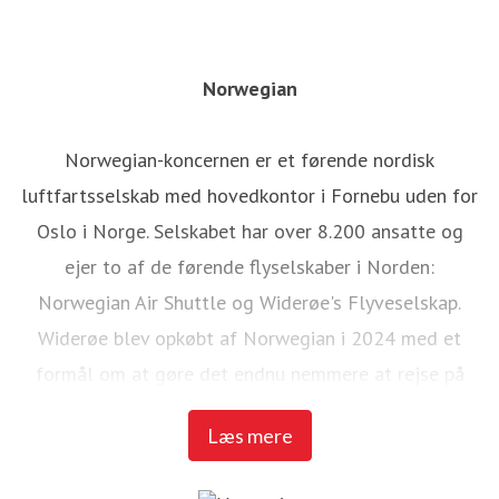
Norwegian
Norwegian-koncernen er et førende nordisk
luftfartsselskab med hovedkontor i Fornebu uden for
Oslo i Norge. Selskabet har over 8.200 ansatte og
ejer to af de førende flyselskaber i Norden:
Norwegian Air Shuttle og Widerøe's Flyveselskap.
Widerøe blev opkøbt af Norwegian i 2024 med et
formål om at gøre det endnu nemmere at rejse på
tværs af de to flyselskabers netværk.
Læs mere
Norwegian Air Shuttle, det største norske flyselskab