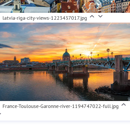
latvia-riga-city-views-1223437017.jpg
France-Toulouse-Garonne-river-1194747022-full.jpg