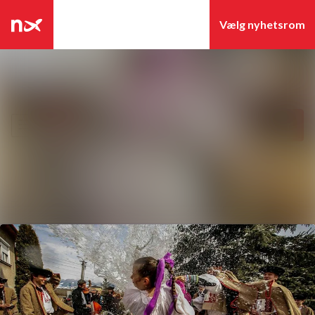
Seneste nyheder
Nyhedsarkiv
Søg i nyhedsrummet
Følg
Følger
Mediebank
Events
Kontakt