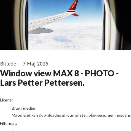
Billede
—
7 Maj 2025
Window view MAX 8 - PHOTO -
Lars Petter Pettersen.
go to media item
Licens:
Brug i medier
Materialet kan downloades af journalister, bloggere, meningsdanner
Filformat: