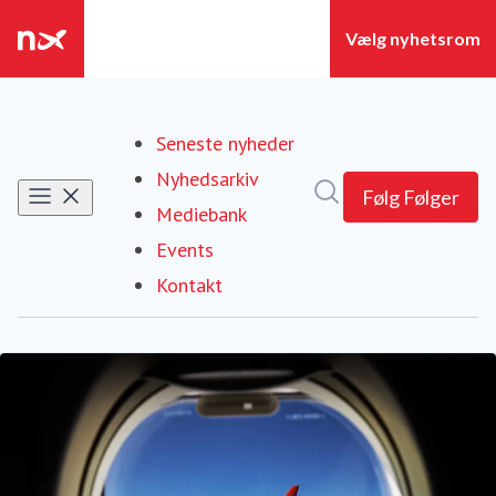
Seneste nyheder
Nyhedsarkiv
Søg i nyhedsrummet
Følg
Følger
Mediebank
Events
Kontakt