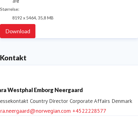
.jpg
Størrelse:
8192 x 5464, 35,8 MB
Download
Kontakt
ara Westphal Emborg Neergaard
ressekontakt
Country Director Corporate Affairs Denmark
ara.neergaard@norwegian.com
+4522228577