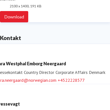
2100 x 1400, 191 KB
Download
Kontakt
ara Westphal Emborg Neergaard
ressekontakt
Country Director Corporate Affairs Denmark
ara.neergaard@norwegian.com
+4522228577
ressevagt