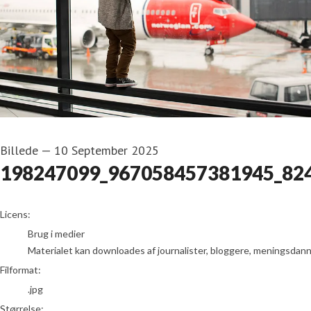
Billede
—
10 September 2025
198247099_967058457381945_82
go to media item
Licens:
Brug i medier
Materialet kan downloades af journalister, bloggere, meningsdanner
Filformat:
.jpg
Størrelse: