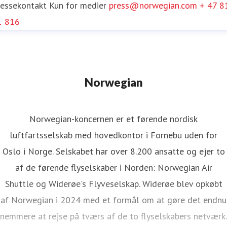
ressekontakt
Kun for medier
press@norwegian.com
+ 47 8
1 816
Norwegian
Norwegian-koncernen er et førende nordisk
luftfartsselskab med hovedkontor i Fornebu uden for
Oslo i Norge. Selskabet har over 8.200 ansatte og ejer to
af de førende flyselskaber i Norden: Norwegian Air
Shuttle og Widerøe's Flyveselskap. Widerøe blev opkøbt
af Norwegian i 2024 med et formål om at gøre det endnu
nemmere at rejse på tværs af de to flyselskabers netværk.